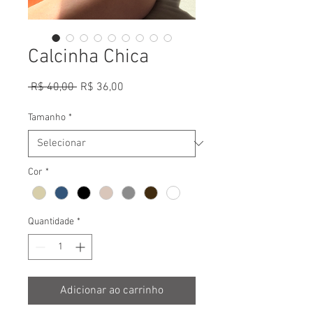
Calcinha Chica
Preço
Preço
 R$ 40,00 
R$ 36,00
normal
promocional
Tamanho
*
Cor
*
Quantidade
*
Adicionar ao carrinho