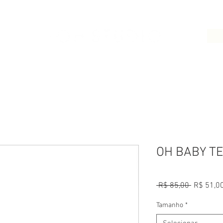
LOJA
CONTATO
OH BABY T
Preço
 R$ 85,00 
R$ 51,0
normal
Tamanho
*