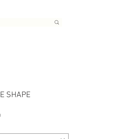
EE SHAPE
Preço
0
promocional