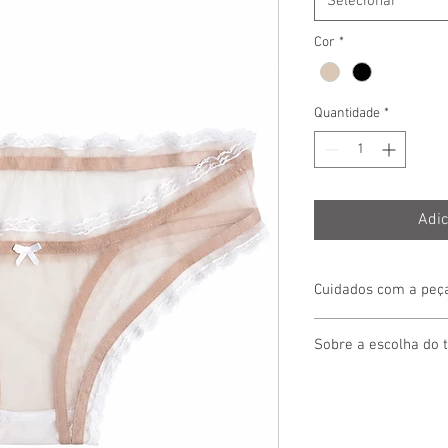
Selecionar
Cor
*
Quantidade
*
Adic
Cuidados com a peça 
Sugerimos alguns cuid
Sobre a escolha do 
lingerie maior durabil
torcer
e
secar à somb
Sugerimos conferir a
de dar seguimento à 