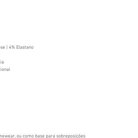
se | 4% Elastano
ia
cional
homewear, ou como base para sobreposições