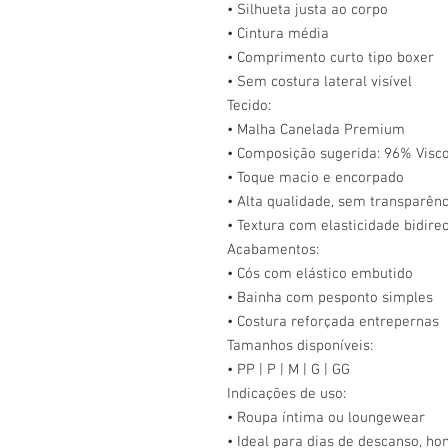
• Silhueta justa ao corpo
• Cintura média
• Comprimento curto tipo boxer
• Sem costura lateral visível
Tecido:
• Malha Canelada Premium
• Composição sugerida: 96% Visco
• Toque macio e encorpado
• Alta qualidade, sem transparênc
• Textura com elasticidade bidire
Acabamentos:
• Cós com elástico embutido
• Bainha com pesponto simples
• Costura reforçada entrepernas
Tamanhos disponíveis:
• PP | P | M | G | GG
Indicações de uso:
• Roupa íntima ou loungewear
• Ideal para dias de descanso, 