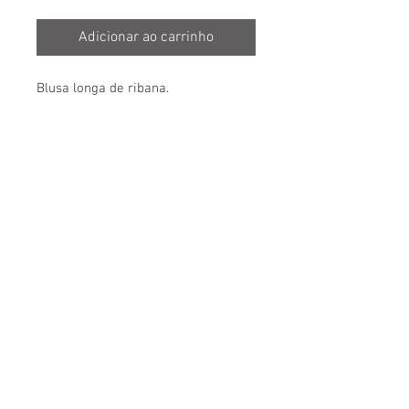
Adicionar ao carrinho
Blusa longa de ribana.
Ainda não há avaliações
Compartilhe sua opinião. Seja o primeiro
a deixar uma avaliação.
Avaliar
Tabela de medidas
Prazos e frete
Troca/devolução
Revenda