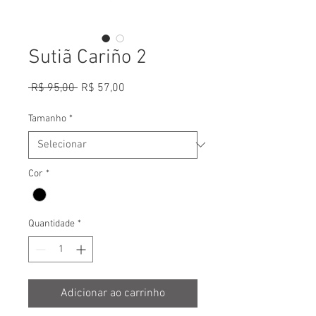
Sutiã Cariño 2
Preço
Preço
 R$ 95,00 
R$ 57,00
normal
promocional
Tamanho
*
Cor
*
Quantidade
*
Adicionar ao carrinho